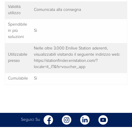
Validità
Comunicata alla consegna
utilizzo
Spendibile
in più
Sì
soluzioni
Nelle oltre 3.000 Enilive Station aderenti,
Utilizzabile
visualizzabili visitando il seguente indirizzo web:
presso
https://stationfinder.enistation.com/?
locale=it_IT&fs=voucher_app
Cumulabile
Sì
Seguici Su