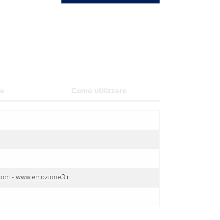
re
Come utilizzare
com
-
www.emozione3.it